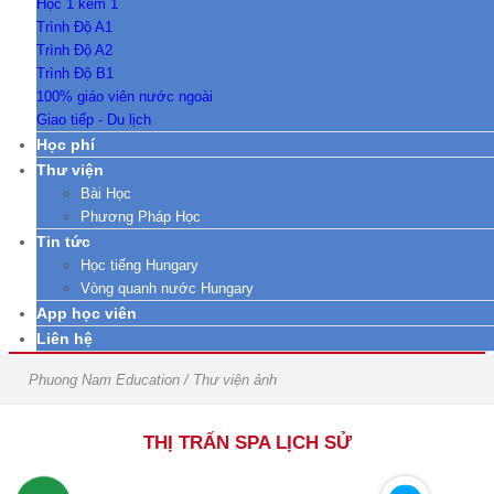
Học 1 kèm 1
Trình Độ A1
Trình Độ A2
Trình Độ B1
100% giáo viên nước ngoài
Giao tiếp - Du lịch
Học phí
Thư viện
Bài Học
Phương Pháp Học
Tin tức
Học tiếng Hungary
Vòng quanh nước Hungary
App học viên
Liên hệ
Phuong Nam Education
/
Thư viện ảnh
THỊ TRẤN SPA LỊCH SỬ