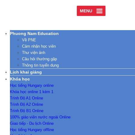
MENU
Phuong Nam Education
Về PNE
Cảm nhận học viên
Thư viện ảnh
Câu hỏi thường gặp
Thông tin tuyển dụng
Lịch khai giảng
Khóa học
Học tiếng Hungary online
Khóa học online 1 kèm 1
Trình Độ A1 Online
Trình Độ A2 Online
Trình Độ B1 Online
100% giáo viên nước ngoài Online
Giao tiếp - Du lịch Online
Học tiếng Hungary offline